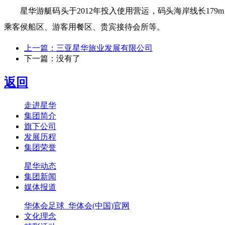
星华游艇码头于2012年投入使用营运，码头海岸线长179m
乘客侯船区、游客用餐区、贵宾接待会所等。
上一篇：三亚星华旅业发展有限公司
下一篇：没有了
返回
走进星华
集团简介
旗下公司
发展历程
集团荣誉
星华动态
集团新闻
媒体报道
华体会足球_华体会(中国)官网
文化理念