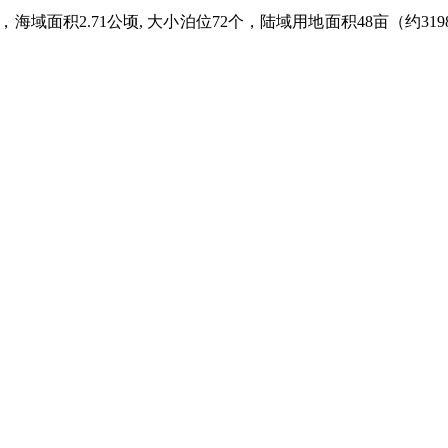
，海域面积2.71公顷, 大小泊位72个，陆域用地面积48亩（约3