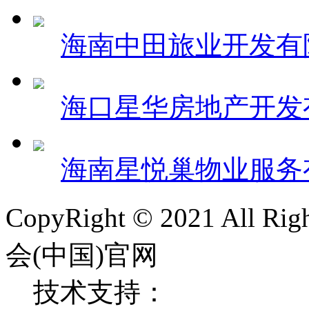
海南中田旅业开发有
海口星华房地产开发
海南星悦巢物业服务
CopyRight © 2021 All
会(中国)官网
技术支持：